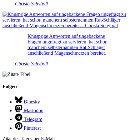
Christa Schyboll
Knusprige Antworten auf ungebackene
Fragen ungefragt zu servieren, hat schon
manchem selbsternannten Rat-Schläger
anschließend Magenschmerzen bereitet.
Christa Schyboll
Folgen
Bluesky
Mastodon
Telegram
Pinterest
Zitat des Tages per E-Mail