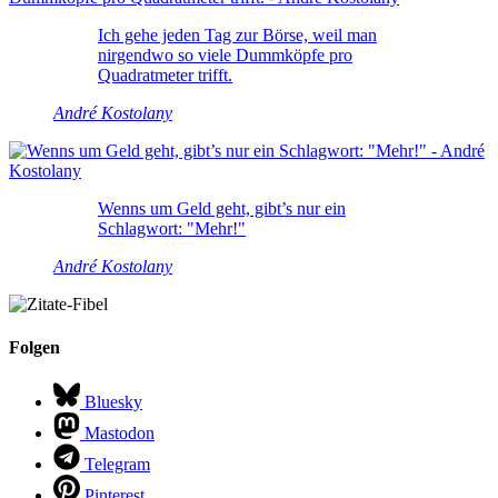
Ich gehe jeden Tag zur Börse, weil man
nirgendwo so viele Dummköpfe pro
Quadratmeter trifft.
André Kostolany
Wenns um Geld geht, gibt’s nur ein
Schlagwort: "Mehr!"
André Kostolany
Folgen
Bluesky
Mastodon
Telegram
Pinterest