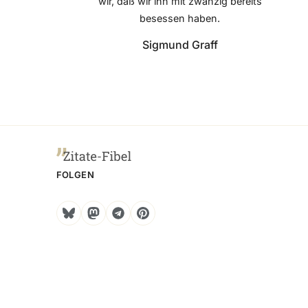
wir, daß wir ihn mit zwanzig bereits
besessen haben.
Sigmund Graff
FOLGEN
Bluesky
Mastodon
Telegram
Pinterest